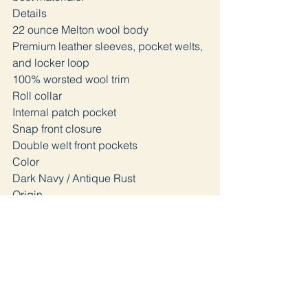
Details
22 ounce Melton wool body
Premium leather sleeves, pocket welts,
and locker loop
100% worsted wool trim
Roll collar
Internal patch pocket
Snap front closure
Double welt front pockets
Color
Dark Navy / Antique Rust
Origin
Made in Portland, Oregon USA
Sizing
Model is 6'2", 165 lbs, 38" chest, and
wears a size large
Garment fits true to size