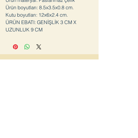
Ürün materyal: Paslanmaz çelik
Ürün boyutları: 8.5x3.5x0.8 cm.
Kutu boyutları: 12x6x2.4 cm.
ÜRÜN EBATI: GENİŞLİK 3 CM X
UZUNLUK 9 CM
Join
Home page
Lookbook
Shop
about us
Blog
Contact