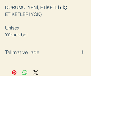
DURUMU: YENİ, ETİKETLİ ( İÇ
ETİKETLERİ YOK)
Unisex
Yüksek bel
Telimat ve İade
Satın aldığınız ürünü en geç 3 iş günü
içinde kargoya veriyoruz. Pandemi
sürecinde bazı gecikmeler olabilir.
Ürünü kullanmadığınız takdirde 14 gün
içinde ücretsiz iade edebilirsiniz. İade
öncesinde kargo bilgisi için bizimle
iletişime geçmenizi rica ediyoruz. Aksi
takdirde iade kargoları kabul
edilmeyecektir.
Join