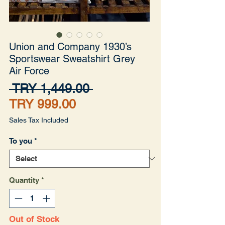
Union and Company 1930’s
Sportswear Sweatshirt Grey
Air Force
Regular
 TRY 1,449.00 
Sale
Price
TRY 999.00
Price
Sales Tax Included
To you
*
Quantity
*
Out of Stock