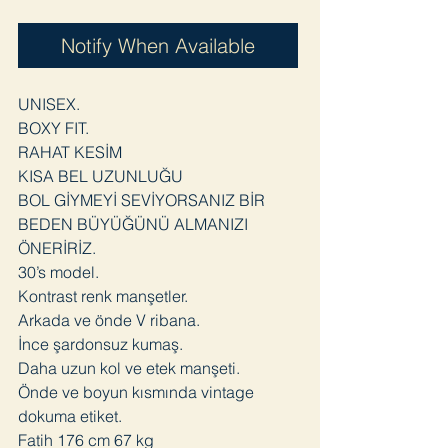
Notify When Available
UNISEX.
BOXY FIT.
RAHAT KESİM
KISA BEL UZUNLUĞU
BOL GİYMEYİ SEVİYORSANIZ BİR
BEDEN BÜYÜĞÜNÜ ALMANIZI
ÖNERİRİZ.
30’s model.
Kontrast renk manşetler.
Arkada ve önde V ribana.
İnce şardonsuz kumaş.
Daha uzun kol ve etek manşeti.
Önde ve boyun kısmında vintage
dokuma etiket.
Fatih 176 cm 67 kg