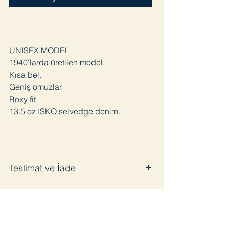
UNISEX MODEL
1940'larda üretilen model.
Kısa bel.
Geniş omuzlar.
Boxy fit.
13.5 oz ISKO selvedge denim.
Teslimat ve İade
Satın aldığınız ürünü en geç 3 iş günü
içinde kargoya veriyoruz. Pandemi
sürecinde bazı gecikmeler olabilir.
Ürünü kullanmadığınız takdirde 14 gün