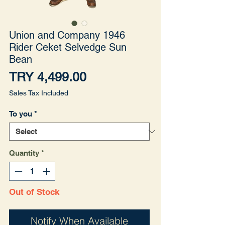
Union and Company 1946
Rider Ceket Selvedge Sun
Bean
Price
TRY 4,499.00
Sales Tax Included
To you
*
Quantity
*
Out of Stock
Notify When Available