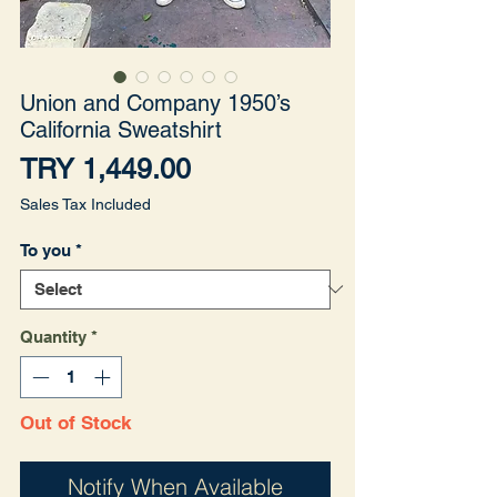
Union and Company 1950’s
California Sweatshirt
Price
TRY 1,449.00
Sales Tax Included
To you
*
Quantity
*
Out of Stock
Notify When Available