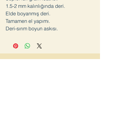
1.5-2 mm kalınlığında deri.
Elde boyanmış deri.
Tamamen el yapımı.
Deri-sırım boyun askısı.
Join
Home page
Lookbook
Shop
about us
Blog
Contact