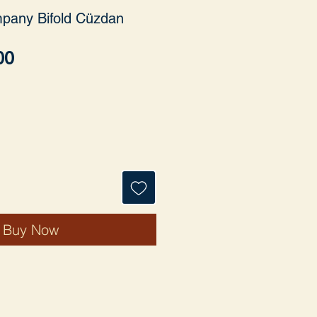
pany Bifold Cüzdan
Price
00
Buy Now