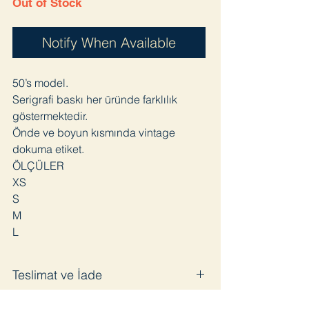
Out of Stock
Notify When Available
50’s model.
Serigrafi baskı her üründe farklılık
göstermektedir.
Önde ve boyun kısmında vintage
dokuma etiket.
ÖLÇÜLER
XS
S
M
L
Teslimat ve İade
Satın aldığınız ürünü en geç 3 iş günü