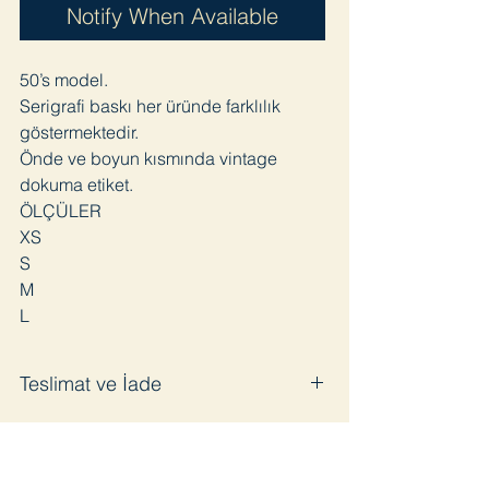
Notify When Available
50’s model.
Serigrafi baskı her üründe farklılık
göstermektedir.
Önde ve boyun kısmında vintage
dokuma etiket.
ÖLÇÜLER
XS
S
M
L
Teslimat ve İade
Satın aldığınız ürünü en geç 3 iş günü
içinde kargoya veriyoruz. Pandemi
sürecinde bazı gecikmeler olabilir.