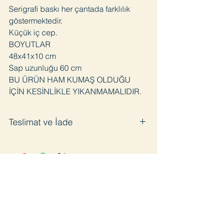
Serigrafi baskı her çantada farklılık
göstermektedir.
Küçük iç cep.
BOYUTLAR
48x41x10 cm
Sap uzunluğu 60 cm
BU ÜRÜN HAM KUMAŞ OLDUĞU
İÇİN KESİNLİKLE YIKANMAMALIDIR.
Teslimat ve İade
Satın aldığınız ürünü en geç 3 iş günü
içinde kargoya veriyoruz. Pandemi
sürecinde bazı gecikmeler olabilir.
Ürünü kullanmadığınız takdirde 14 gün
içinde ücretsiz iade edebilirsiniz. İade
öncesinde kargo bilgisi için bizimle
iletişime geçmenizi rica ediyoruz. Aksi
takdirde iade kargoları kabul