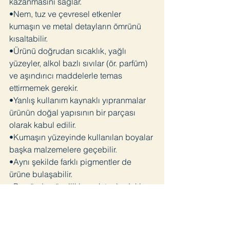
kazanmasını sağlar.
•Nem, tuz ve çevresel etkenler
kumaşın ve metal detayların ömrünü
kısaltabilir.
•Ürünü doğrudan sıcaklık, yağlı
yüzeyler, alkol bazlı sıvılar (ör. parfüm)
ve aşındırıcı maddelerle temas
ettirmemek gerekir.
•Yanlış kullanım kaynaklı yıpranmalar
ürünün doğal yapısının bir parçası
olarak kabul edilir.
•Kumaşın yüzeyinde kullanılan boyalar
başka malzemelere geçebilir.
•Aynı şekilde farklı pigmentler de
ürüne bulaşabilir.
•Bu yüzden özellikle açık tonlardaki
eşyalarla uzun süreli temas önerilmez.
Saklama İpucu
Kullanım dışında kaldığında