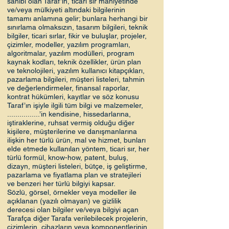
sahibi olan Taraf’ın, ticari sır mahiyetinde
ve/veya mülkiyeti altındaki bilgilerinin
tamamı anlamına gelir; bunlara herhangi bir
sınırlama olmaksızın, tasarım bilgileri, teknik
bilgiler, ticari sırlar, fikir ve buluşlar, projeler,
çizimler, modeller, yazılım programları,
algoritmalar, yazılım modülleri, program
kaynak kodları, teknik özellikler, ürün plan
ve teknolojileri, yazılım kullanıcı kitapçıkları,
pazarlama bilgileri, müşteri listeleri, tahmin
ve değerlendirmeler, finansal raporlar,
kontrat hükümleri, kayıtlar ve söz konusu
Taraf’ın işiyle ilgili tüm bilgi ve malzemeler,
................’in kendisine, hissedarlarına,
iştiraklerine, ruhsat vermiş olduğu diğer
kişilere, müşterilerine ve danışmanlarına
ilişkin her türlü ürün, mal ve hizmet, bunları
elde etmede kullanılan yöntem, ticari sır, her
türlü formül, know-how, patent, buluş,
dizayn, müşteri listeleri, bütçe, iş geliştirme,
pazarlama ve fiyatlama plan ve stratejileri
ve benzeri her türlü bilgiyi kapsar.
Sözlü, görsel, örnekler veya modeller ile
açıklanan (yazılı olmayan) ve gizlilik
derecesi olan bilgiler ve/veya bilgiyi açan
Tarafça diğer Tarafa verilebilecek projelerin,
çizimlerin, cihazların veya komponentlerinin