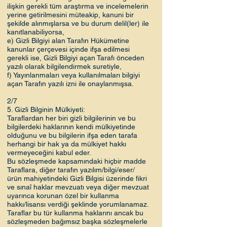
ilişkin gerekli tüm araştırma ve incelemelerin
yerine getirilmesini müteakip, kanuni bir
şekilde alınmışlarsa ve bu durum delil(ler) ile
kanıtlanabiliyorsa,
e) Gizli Bilgiyi alan Tarafın Hükümetine
kanunlar çerçevesi içinde ifşa edilmesi
gerekli ise, Gizli Bilgiyi açan Tarafı önceden
yazılı olarak bilgilendirmek suretiyle,
f) Yayınlanmaları veya kullanılmaları bilgiyi
açan Tarafın yazılı izni ile onaylanmışsa.
2/7
5. Gizli Bilginin Mülkiyeti:
Taraflardan her biri gizli bilgilerinin ve bu
bilgilerdeki haklarının kendi mülkiyetinde
olduğunu ve bu bilgilerin ifşa eden tarafa
herhangi bir hak ya da mülkiyet hakkı
vermeyeceğini kabul eder.
Bu sözleşmede kapsamındaki hiçbir madde
Taraflara, diğer tarafın yazılım/bilgi/eser/
ürün mahiyetindeki Gizli Bilgisi üzerinde fikri
ve sınaî haklar mevzuatı veya diğer mevzuat
uyarınca korunan özel bir kullanma
hakkı/lisansı verdiği şeklinde yorumlanamaz.
Taraflar bu tür kullanma haklarını ancak bu
sözleşmeden bağımsız başka sözleşmelerle