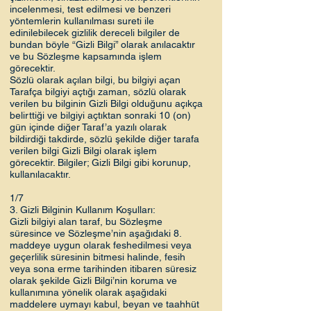
incelenmesi, test edilmesi ve benzeri
yöntemlerin kullanılması sureti ile
edinilebilecek gizlilik dereceli bilgiler de
bundan böyle “Gizli Bilgi” olarak anılacaktır
ve bu Sözleşme kapsamında işlem
görecektir.
Sözlü olarak açılan bilgi, bu bilgiyi açan
Tarafça bilgiyi açtığı zaman, sözlü olarak
verilen bu bilginin Gizli Bilgi olduğunu açıkça
belirttiği ve bilgiyi açtıktan sonraki 10 (on)
gün içinde diğer Taraf’a yazılı olarak
bildirdiği takdirde, sözlü şekilde diğer tarafa
verilen bilgi Gizli Bilgi olarak işlem
görecektir. Bilgiler; Gizli Bilgi gibi korunup,
kullanılacaktır.
1/7
3. Gizli Bilginin Kullanım Koşulları:
Gizli bilgiyi alan taraf, bu Sözleşme
süresince ve Sözleşme’nin aşağıdaki 8.
maddeye uygun olarak feshedilmesi veya
geçerlilik süresinin bitmesi halinde, fesih
veya sona erme tarihinden itibaren süresiz
olarak şekilde Gizli Bilgi’nin koruma ve
kullanımına yönelik olarak aşağıdaki
maddelere uymayı kabul, beyan ve taahhüt