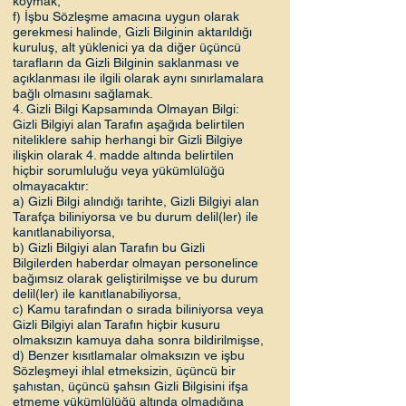
koymak,
f) İşbu Sözleşme amacına uygun olarak
gerekmesi halinde, Gizli Bilginin aktarıldığı
kuruluş, alt yüklenici ya da diğer üçüncü
tarafların da Gizli Bilginin saklanması ve
açıklanması ile ilgili olarak aynı sınırlamalara
bağlı olmasını sağlamak.
4. Gizli Bilgi Kapsamında Olmayan Bilgi:
Gizli Bilgiyi alan Tarafın aşağıda belirtilen
niteliklere sahip herhangi bir Gizli Bilgiye
ilişkin olarak 4. madde altında belirtilen
hiçbir sorumluluğu veya yükümlülüğü
olmayacaktır:
a) Gizli Bilgi alındığı tarihte, Gizli Bilgiyi alan
Tarafça biliniyorsa ve bu durum delil(ler) ile
kanıtlanabiliyorsa,
b) Gizli Bilgiyi alan Tarafın bu Gizli
Bilgilerden haberdar olmayan personelince
bağımsız olarak geliştirilmişse ve bu durum
delil(ler) ile kanıtlanabiliyorsa,
c) Kamu tarafından o sırada biliniyorsa veya
Gizli Bilgiyi alan Tarafın hiçbir kusuru
olmaksızın kamuya daha sonra bildirilmişse,
d) Benzer kısıtlamalar olmaksızın ve işbu
Sözleşmeyi ihlal etmeksizin, üçüncü bir
şahıstan, üçüncü şahsın Gizli Bilgisini ifşa
etmeme yükümlülüğü altında olmadığına