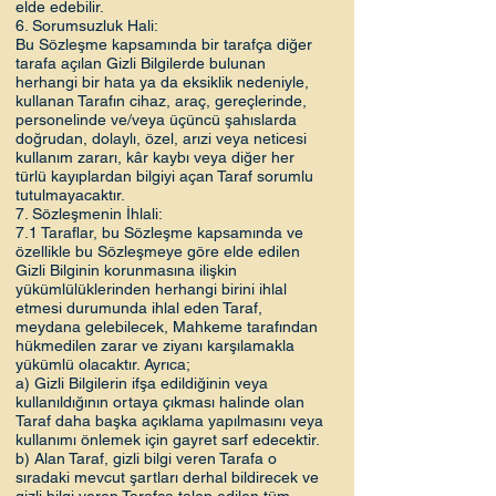
elde edebilir.
6. Sorumsuzluk Hali:
Bu Sözleşme kapsamında bir tarafça diğer
tarafa açılan Gizli Bilgilerde bulunan
herhangi bir hata ya da eksiklik nedeniyle,
kullanan Tarafın cihaz, araç, gereçlerinde,
personelinde ve/veya üçüncü şahıslarda
doğrudan, dolaylı, özel, arızi veya neticesi
kullanım zararı, kâr kaybı veya diğer her
türlü kayıplardan bilgiyi açan Taraf sorumlu
tutulmayacaktır.
7. Sözleşmenin İhlali:
7.1 Taraflar, bu Sözleşme kapsamında ve
özellikle bu Sözleşmeye göre elde edilen
Gizli Bilginin korunmasına ilişkin
yükümlülüklerinden herhangi birini ihlal
etmesi durumunda ihlal eden Taraf,
meydana gelebilecek, Mahkeme tarafından
hükmedilen zarar ve ziyanı karşılamakla
yükümlü olacaktır. Ayrıca;
a) Gizli Bilgilerin ifşa edildiğinin veya
kullanıldığının ortaya çıkması halinde olan
Taraf daha başka açıklama yapılmasını veya
kullanımı önlemek için gayret sarf edecektir.
b) Alan Taraf, gizli bilgi veren Tarafa o
sıradaki mevcut şartları derhal bildirecek ve
gizli bilgi veren Tarafça talep edilen tüm