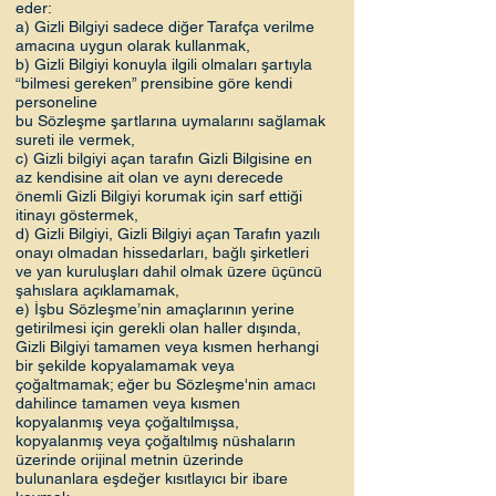
eder:
a) Gizli Bilgiyi sadece diğer Tarafça verilme
amacına uygun olarak kullanmak,
b) Gizli Bilgiyi konuyla ilgili olmaları şartıyla
“bilmesi gereken” prensibine göre kendi
personeline
bu Sözleşme şartlarına uymalarını sağlamak
sureti ile vermek,
c) Gizli bilgiyi açan tarafın Gizli Bilgisine en
az kendisine ait olan ve aynı derecede
önemli Gizli Bilgiyi korumak için sarf ettiği
itinayı göstermek,
d) Gizli Bilgiyi, Gizli Bilgiyi açan Tarafın yazılı
onayı olmadan hissedarları, bağlı şirketleri
ve yan kuruluşları dahil olmak üzere üçüncü
şahıslara açıklamamak,
e) İşbu Sözleşme’nin amaçlarının yerine
getirilmesi için gerekli olan haller dışında,
Gizli Bilgiyi tamamen veya kısmen herhangi
bir şekilde kopyalamamak veya
çoğaltmamak; eğer bu Sözleşme'nin amacı
dahilince tamamen veya kısmen
kopyalanmış veya çoğaltılmışsa,
kopyalanmış veya çoğaltılmış nüshaların
üzerinde orijinal metnin üzerinde
bulunanlara eşdeğer kısıtlayıcı bir ibare