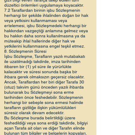
düzeltici önlemleri uygulamaya koyacaktır.
7.2 Taraflardan birinin işbu Sözleşmenin
herhangi bir şekilde ihlalinden doğan bir hak
veya yetkisini kullanmaması veya
ertelemesi, işbu Sözleşmedeki herhangi bir
hakkından vazgeçtiği anlamına gelmez veya
bu hakkın daha sonra kullanılmasına ya da
müteakip ihlal hallerinde diğer hak ve
yetkilerini kullanmasına engel teşkil etmez.
8. Sözleşmenin Süresi
İşbu Sözleşme, Tarafların yazılı mutabakatı
ile uzatılmadığı takdirde, imza tarihinden
itibaren bir (1) yıl süre ile yürürlükte
kalacaktır ve süresi sonunda başka bir
ihbara gerek olmaksızın geçersiz olacaktır.
Ancak, Taraflardan her biri diğer Tarafa 30
(otuz) takvim günü önceden yazılı ihbarda
bulunarak bu Sözleşmeyi sona erme
tarihinden önce feshedebilir. Sözleşmenin
herhangi bir sebeple sona ermesi halinde
tarafların gizliliğe ilişkin yükümlülükleri
süresiz olarak devam edecektir.
Bu Sözleşme burada belirtildiği üzere
feshedildiği veya sona erdiği takdirde, bilgiyi
açan Tarafa ait olan ve diğer Tarafın elinde
bulunan tüm bilgiler ve belgelerin kopyaları,