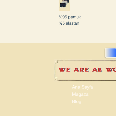
%95 pamuk
%5 elastan
Ana Sayfa
Mağaza
Blog