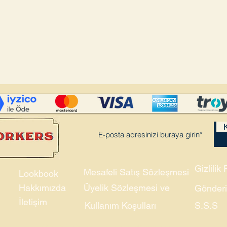
K
Gizlilik 
Mesafeli Satış Sözleşmesi
Lookbook
Hakkımızda
Üyelik Sözleşmesi ve
Gönderi
İletişim
Kullanım Koşulları
S.S.S