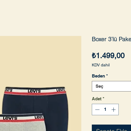
Boxer 3’lü Pake
Fi
₺1.499,00
KDV dahil
Beden
*
Seç
Adet
*