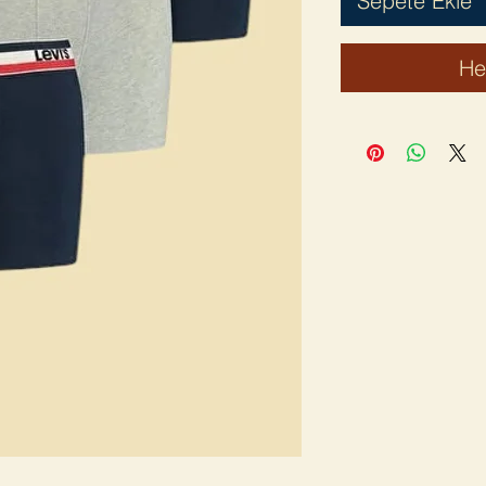
Sepete Ekle
He