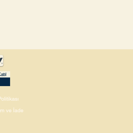
atıl
Politikası
m ve İade