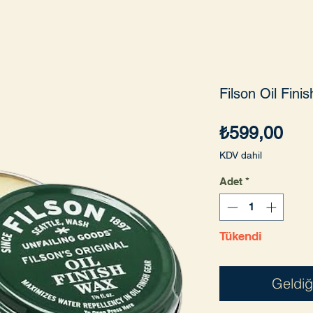
Filson Oil Fini
Fiya
₺599,00
KDV dahil
Adet
*
Tükendi
Geldiğ