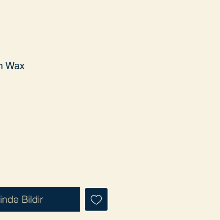
sh Wax
t
inde Bildir