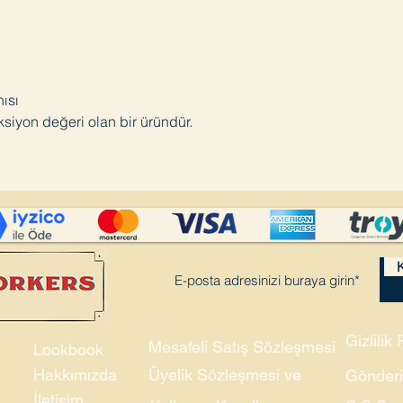
ısı
eksiyon değeri olan bir üründür.
K
Gizlilik 
Mesafeli Satış Sözleşmesi
Lookbook
Hakkımızda
Üyelik Sözleşmesi ve
Gönderi
İletişim