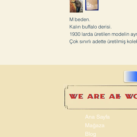
M beden.
Kalın buffalo derisi.
1930 larda üretilen modelin ayn
Çok sınırlı adette üretilmiş kol
Ana Sayfa
Mağaza
Blog