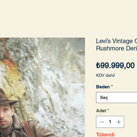
Levi’s Vintage
Rushmore Deri
₺99.999,00
KDV dahil
Beden
*
Seç
Adet
*
Tükendi