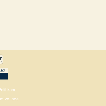
atıl
Politikası
m ve İade