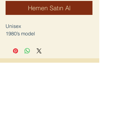
Hemen Satın Al
Unisex
1980’s model
Katıl
Ana Sayfa
Lookbook
Mağaza
Hakkımızda
Blog
İletişim