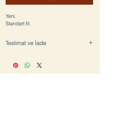
Yeni.
Standart fit.
Teslimat ve İade
Satın aldığınız ürünü en geç 3 iş günü
içinde kargoya veriyoruz. Pandemi
sürecinde bazı gecikmeler olabilir.
Ürünü kullanmadığınız takdirde 14 gün
içinde ücretsiz iade edebilirsiniz. İade
öncesinde kargo bilgisi için bizimle
iletişime geçmenizi rica ediyoruz. Aksi
takdirde iade kargoları kabul
edilmeyecektir.
Katıl
Ana Sayfa
Lookbook