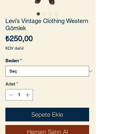
Levi’s Vintage Clothing Western
Gömlek
Fiyat
₺250,00
KDV dahil
Beden
*
Adet
*
Sepete Ekle
Hemen Satın Al