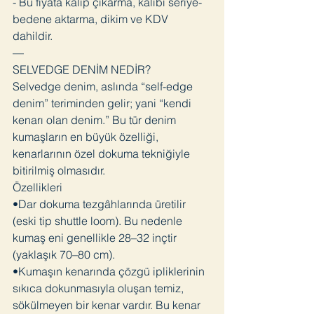
- Bu fiyata kalıp çıkarma, kalıbı seriye-
bedene aktarma, dikim ve KDV
dahildir.
—
SELVEDGE DENİM NEDİR?
Selvedge denim, aslında “self-edge
denim” teriminden gelir; yani “kendi
kenarı olan denim.” Bu tür denim
kumaşların en büyük özelliği,
kenarlarının özel dokuma tekniğiyle
bitirilmiş olmasıdır.
Özellikleri
•Dar dokuma tezgâhlarında üretilir
(eski tip shuttle loom). Bu nedenle
kumaş eni genellikle 28–32 inçtir
(yaklaşık 70–80 cm).
•Kumaşın kenarında çözgü ipliklerinin
sıkıca dokunmasıyla oluşan temiz,
sökülmeyen bir kenar vardır. Bu kenar