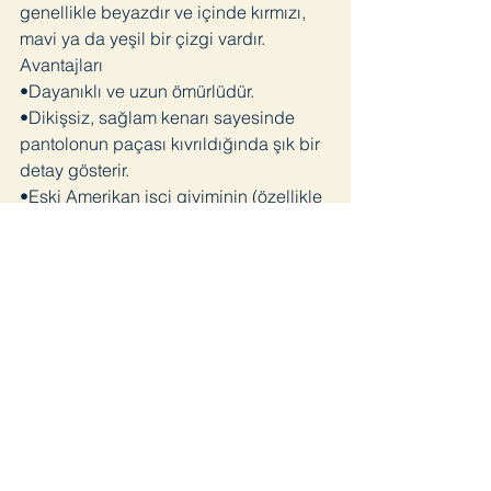
genellikle beyazdır ve içinde kırmızı,
mavi ya da yeşil bir çizgi vardır.
Avantajları
•Dayanıklı ve uzun ömürlüdür.
•Dikişsiz, sağlam kenarı sayesinde
pantolonun paçası kıvrıldığında şık bir
detay gösterir.
•Eski Amerikan işçi giyiminin (özellikle
1930–1960 arası) ve Japon denim
kültürünün simgesi hâline gelmiştir.
Neden özel kabul edilir?
1970’lerden sonra seri üretim için daha
geniş “modern projectile loom”
tezgâhlarına geçildi, selvedge üretim
azaldı. Ancak 1990’lardan itibaren
Japonya’nın öncülüğüyle yeniden
değer kazandı. Bugün selvedge
denim, hem nostaljik hem de yüksek
kaliteli bir ürün olarak görülür.