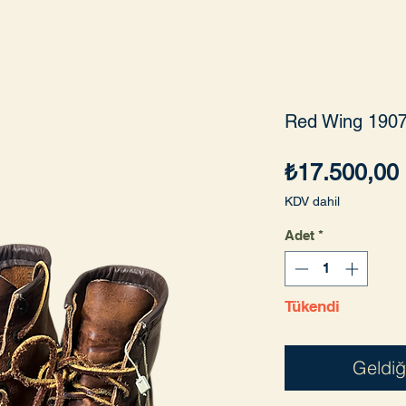
Red Wing 190
₺17.500,00
KDV dahil
Adet
*
Tükendi
Geldiğ