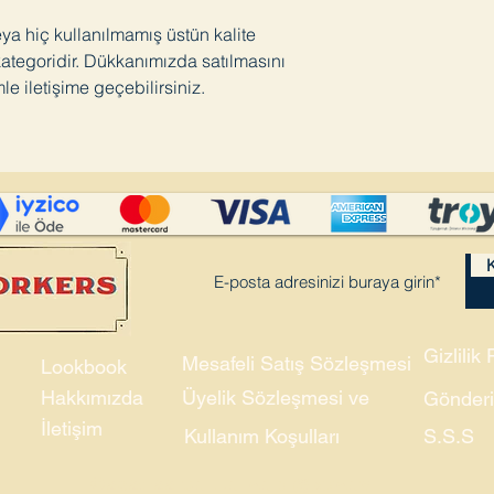
eya hiç kullanılmamış üstün kalite
 kategoridir. Dükkanımızda satılmasını
mle iletişime geçebilirsiniz.
K
Gizlilik 
Mesafeli Satış Sözleşmesi
Lookbook
Hakkımızda
Üyelik Sözleşmesi ve
Gönderi
İletişim
Kullanım Koşulları
S.S.S
©2021-22 Union and Company