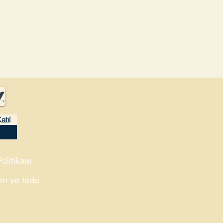
atıl
Politikası
m ve İade