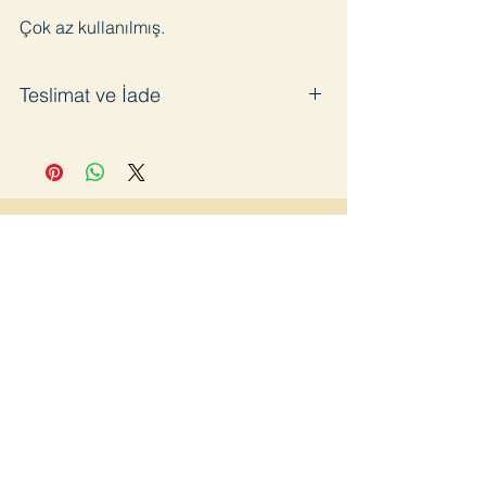
Çok az kullanılmış.
Teslimat ve İade
Satın aldığınız ürünü en geç 3 iş günü
içinde kargoya veriyoruz. Pandemi
sürecinde bazı gecikmeler olabilir.
Ürünü kullanmadığınız takdirde 14 gün
içinde ücretsiz iade edebilirsiniz. İade
öncesinde kargo bilgisi için bizimle
iletişime geçmenizi rica ediyoruz. Aksi
takdirde iade kargoları kabul
edilmeyecektir.
Katıl
Ana Sayfa
Lookbook
Mağaza
Hakkımızda
Blog
İletişim