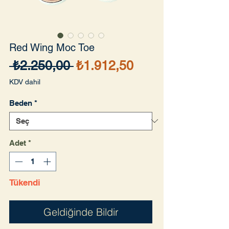
Red Wing Moc Toe
Normal
İndirimli
 ₺2.250,00 
₺1.912,50
Fiyat
Fiyat
KDV dahil
Beden
*
Adet
*
Tükendi
Geldiğinde Bildir