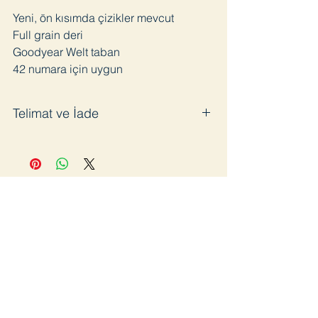
Yeni, ön kısımda çizikler mevcut
Full grain deri
Goodyear Welt taban
42 numara için uygun
Telimat ve İade
Satın aldığınız ürünü en geç 3 iş günü
içinde kargoya veriyoruz. Pandemi
sürecinde bazı gecikmeler olabilir.
Ürünü kullanmadığınız takdirde 14 gün
içinde ücretsiz iade edebilirsiniz. İade
öncesinde kargo bilgisi için bizimle
iletişime geçmenizi rica ediyoruz. Aksi
takdirde iade kargoları kabul
edilmeyecektir.
Katıl
Ana Sayfa
Lookbook