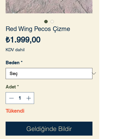
Red Wing Pecos Çizme
Fiyat
₺1.999,00
KDV dahil
Beden
*
Adet
*
Tükendi
Geldiğinde Bildir