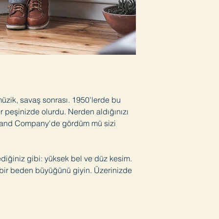
Yüksek bel
Düz kesim
Selvedge denimleri 
öneriyoruz. Çünkü gi
bozuk para yada ce
verecektir. Belli aralı
içinde derin donduru
temizleme yaptırabi
duramayacaksanız, 
 müzik, savaş sonrası. 1950'lerde bu
kısa programda yıka
tekniği/teknolojisi 
r peşinizde olurdu. Nerden aldığınızı
bütün jeanler her yı
n and Company'de gördüm mü sizi
ediğiniz gibi: yüksek bel ve düz kesim.
r bir beden büyüğünü giyin. Üzerinizde