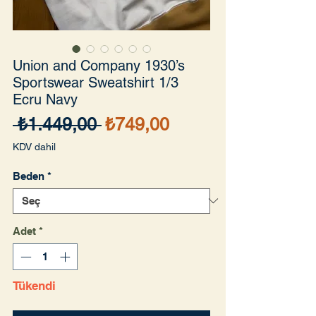
Union and Company 1930’s
Sportswear Sweatshirt 1/3
Ecru Navy
Normal
İndirimli
 ₺1.449,00 
₺749,00
Fiyat
Fiyat
KDV dahil
Beden
*
Adet
*
Tükendi