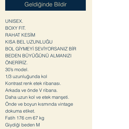
Geldiğinde Bildir
UNISEX.
BOXY FIT.
RAHAT KESİM
KISA BEL UZUNLUĞU
BOL GİYMEYİ SEVİYORSANIZ BİR
BEDEN BÜYÜĞÜNÜ ALMANIZI
ÖNERİRİZ.
30’s model.
1/3 uzunluğunda kol
Kontrast renk etek ribanası.
Arkada ve önde V ribana.
Daha uzun kol ve etek manşeti.
Önde ve boyun kısmında vintage
dokuma etiket.
Fatih 176 cm 67 kg
Giydiği beden M