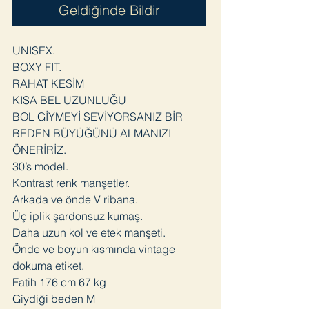
Geldiğinde Bildir
UNISEX.
BOXY FIT.
RAHAT KESİM
KISA BEL UZUNLUĞU
BOL GİYMEYİ SEVİYORSANIZ BİR
BEDEN BÜYÜĞÜNÜ ALMANIZI
ÖNERİRİZ.
30’s model.
Kontrast renk manşetler.
Arkada ve önde V ribana.
Üç iplik şardonsuz kumaş.
Daha uzun kol ve etek manşeti.
Önde ve boyun kısmında vintage
dokuma etiket.
Fatih 176 cm 67 kg
Giydiği beden M