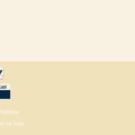
atıl
Politikası
m ve İade