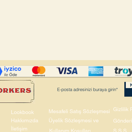
K
Gizlilik 
Mesafeli Satış Sözleşmesi
Lookbook
Hakkımızda
Üyelik Sözleşmesi ve
Gönderi
İletişim
Kullanım Koşulları
S.S.S