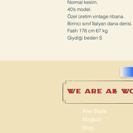
Normal kesim.
40’s model.
Özel üretim vintage ribana.
Birinci sınıf İtalyan dana derisi.
Fatih 176 cm 67 kg
Giydiği beden S
Ana Sayfa
Mağaza
Blog