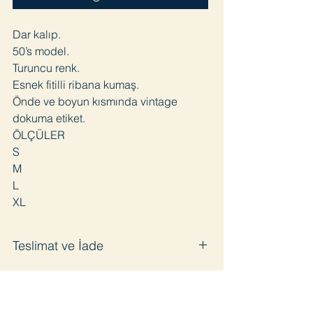
Dar kalıp.
50’s model.
Turuncu renk.
Esnek fitilli ribana kumaş.
Önde ve boyun kısmında vintage
dokuma etiket.
ÖLÇÜLER
S
M
L
XL
Teslimat ve İade
Satın aldığınız ürünü en geç 3 iş günü
içinde kargoya veriyoruz. Pandemi
sürecinde bazı gecikmeler olabilir.