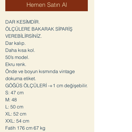
Hemen Satın Al
DAR KESİMDİR.
ÖLÇÜLERE BAKARAK SİPARİŞ
VEREBİLİRSİNİZ.
Dar kalıp.
Daha kısa kol.
50’s model.
Ekru renk.
Önde ve boyun kısmında vintage
dokuma etiket.
GÖĞÜS ÖLÇÜLERİ -+1 cm değişebilir.
S: 47 cm
M: 48
L: 50 cm
XL: 52 cm
XXL: 54 cm
Fatih 176 cm 67 kg