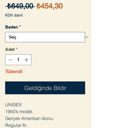
Normal
İndirimli
 ₺649,00 
₺454,30
Fiyat
Fiyat
KDV dahil
Beden
*
Adet
*
Tükendi
Geldiğinde Bildir
UNISEX
1950’s model.
Gerçek Amerikan ikonu.
Regular fit.