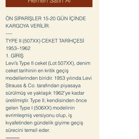
Hemen Satın Al
ÖN SİPARİŞLER 15-20 GÜN İÇİNDE
KARGOYA VERİLİR.
—-
TYPE II (507XX) CEKET TARİHÇESİ
1953–1962
1. GİRİŞ
Levi’s Type II ceket (Lot 507XX), denim
ceket tarihinin en kritik geçiş
modellerinden biridir. 1953 yılında Levi
Strauss & Co. tarafından piyasaya
sürülmüş ve yaklaşık 1962’ye kadar
üretilmiştir. Type II, kendisinden önce
gelen Type I (506XX) modelinin
evrimleşmiş versiyonu olup, iş
kıyafetinden gündelik giyime geçiş
sürecini temsil eder.
⸻