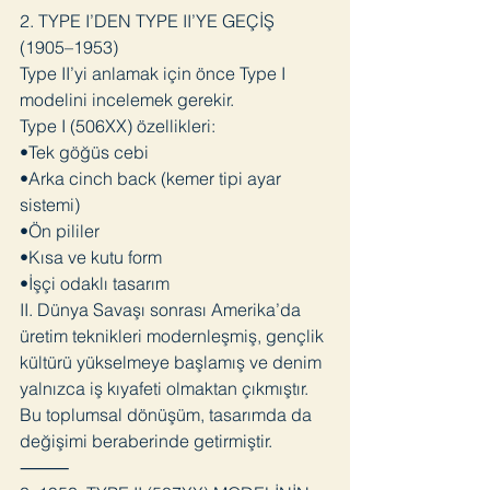
2. TYPE I’DEN TYPE II’YE GEÇİŞ
(1905–1953)
Type II’yi anlamak için önce Type I
modelini incelemek gerekir.
Type I (506XX) özellikleri:
•Tek göğüs cebi
•Arka cinch back (kemer tipi ayar
sistemi)
•Ön pililer
•Kısa ve kutu form
•İşçi odaklı tasarım
II. Dünya Savaşı sonrası Amerika’da
üretim teknikleri modernleşmiş, gençlik
kültürü yükselmeye başlamış ve denim
yalnızca iş kıyafeti olmaktan çıkmıştır.
Bu toplumsal dönüşüm, tasarımda da
değişimi beraberinde getirmiştir.
⸻