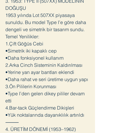
3. 1953: TYPE II (507XX) MODELİNİN
DOĞUŞU
1953 yılında Lot 507XX piyasaya
sunuldu. Bu model Type I’e göre daha
dengeli ve simetrik bir tasarım sundu.
Temel Yenilikler:
1.Çift Göğüs Cebi
•Simetrik iki kapaklı cep
•Daha fonksiyonel kullanım
2.Arka Cinch Sisteminin Kaldırılması
•Yerine yan ayar bantları eklendi
•Daha rahat ve seri üretime uygun yapı
3.Ön Pililerin Korunması
•Type I’den gelen dikey pililer devam
etti
4.Bar-tack Güçlendirme Dikişleri
•Yük noktalarında dayanıklılık artırıldı
⸻
4. ÜRETİM DÖNEMİ (1953–1962)