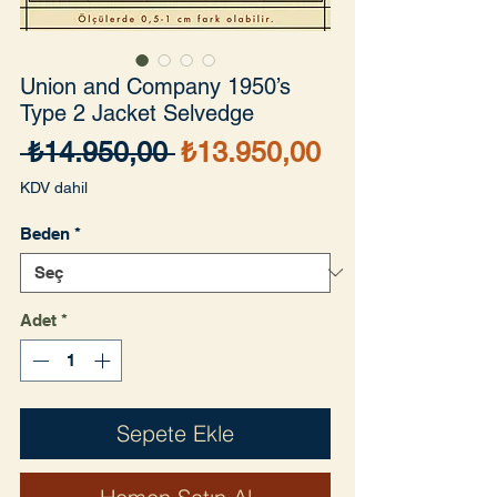
Union and Company 1950’s
Type 2 Jacket Selvedge
Normal
İndirimli
 ₺14.950,00 
₺13.950,00
Fiyat
Fiyat
KDV dahil
Beden
*
Adet
*
Sepete Ekle