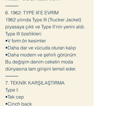
⸻
6. 1962: TYPE III’E EVRİM
1962 yılında Type III (Trucker Jacket)
piyasaya çıktı ve Type II’nin yerini aldı.
Type III özellikleri:
•V form ön kesimler
•Daha dar ve vücuda oturan kalıp
•Daha modern ve şehirli görünüm
Bu değişim denim ceketin moda
dünyasına tam girişini temsil eder.
⸻
7. TEKNİK KARŞILAŞTIRMA
Type I:
•Tek cep
•Cinch back
•1905–1953 üretim
Type II:
•Çift cep