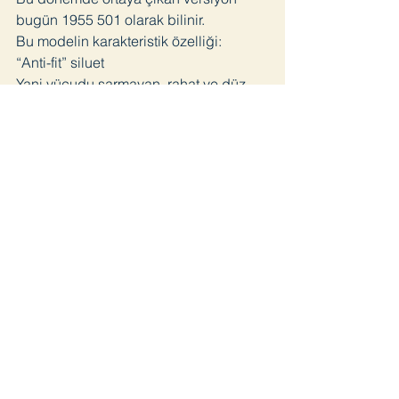
bugün 1955 501 olarak bilinir.
Bu modelin karakteristik özelliği:
“Anti-fit” siluet
Yani vücudu sarmayan, rahat ve düz
kesim.
Kalıp özellikleri:
•yüksek bel
•geniş üst bacak
•düz paça
•rahat kalça
Bu kesim özellikle motosikletçiler ve
gençler arasında popüler oldu.
⸻
Kültürel etkisi
1955 501’in önemi üç noktada toplanır.
1. İş kıyafetinden modaya geçiş
Bu model jean’in ilk kez geniş kitleler
tarafından günlük moda olarak giyildiği