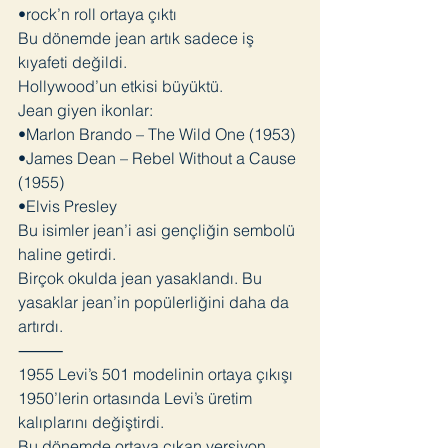
•rock’n roll ortaya çıktı
Bu dönemde jean artık sadece iş
kıyafeti değildi.
Hollywood’un etkisi büyüktü.
Jean giyen ikonlar:
•Marlon Brando – The Wild One (1953)
•James Dean – Rebel Without a Cause
(1955)
•Elvis Presley
Bu isimler jean’i asi gençliğin sembolü
haline getirdi.
Birçok okulda jean yasaklandı. Bu
yasaklar jean’in popülerliğini daha da
artırdı.
⸻
1955 Levi’s 501 modelinin ortaya çıkışı
1950’lerin ortasında Levi’s üretim
kalıplarını değiştirdi.
Bu dönemde ortaya çıkan versiyon