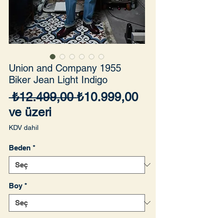
Union and Company 1955
Biker Jean Light Indigo
Normal
 ₺12.499,00 
₺10.999,00
İndirimli
Fiyat
ve üzeri
Fiyat
KDV dahil
Beden
*
Boy
*