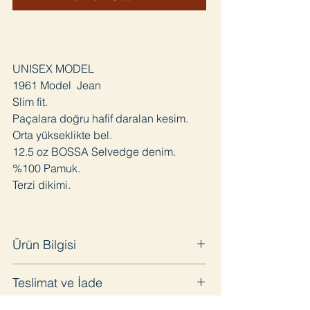
UNISEX MODEL
1961 Model Jean
Slim fit.
Paçalara doğru hafif daralan kesim.
Orta yükseklikte bel.
12.5 oz BOSSA Selvedge denim.
%100 Pamuk.
Terzi dikimi.
Ürün Bilgisi
Bu ürün sınırlı adetlerde terzihanede -
Teslimat ve İade
atölye değil- üretilmektedir. Her bir Union
and Company ürünü birinci sınıf işçilikle ve
Satın aldığınız ürünü en geç 3 iş günü