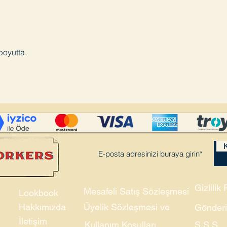
boyutta.
K
Gizlilik 
Mesafeli Satış Sözleşmesi
Lookbook
Hakkımızda
Üyelik Sözleşmesi ve
Gönderi
İletişim
Kullanım Koşulları
S.S.S