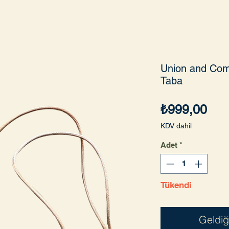
Union and Co
Taba
Fiya
₺999,00
KDV dahil
Adet
*
Tükendi
Geldiğ