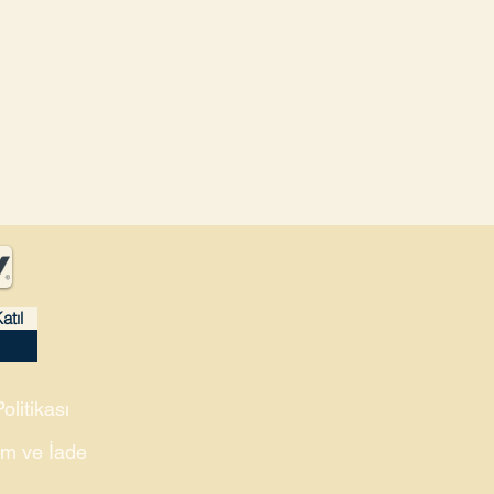
atıl
Politikası
m ve İade