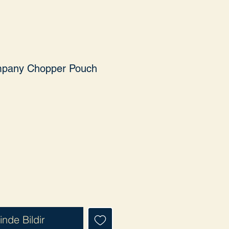
mpany Chopper Pouch
t
inde Bildir