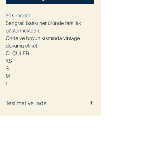
50’s model.
Serigrafi baskı her üründe farklılık
göstermektedir.
Önde ve boyun kısmında vintage
dokuma etiket.
ÖLÇÜLER
XS
S
M
L
Teslimat ve İade
Satın aldığınız ürünü en geç 3 iş günü
içinde kargoya veriyoruz. Pandemi
sürecinde bazı gecikmeler olabilir.
Ürünü kullanmadığınız takdirde 14 gün