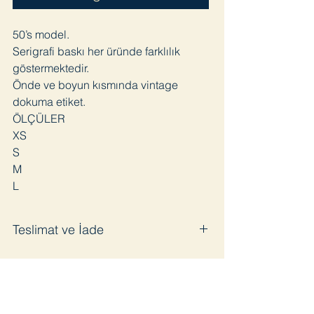
50’s model.
Serigrafi baskı her üründe farklılık
göstermektedir.
Önde ve boyun kısmında vintage
dokuma etiket.
ÖLÇÜLER
XS
S
M
L
Teslimat ve İade
Satın aldığınız ürünü en geç 3 iş günü
içinde kargoya veriyoruz. Pandemi
sürecinde bazı gecikmeler olabilir.
Ürünü kullanmadığınız takdirde 14 gün