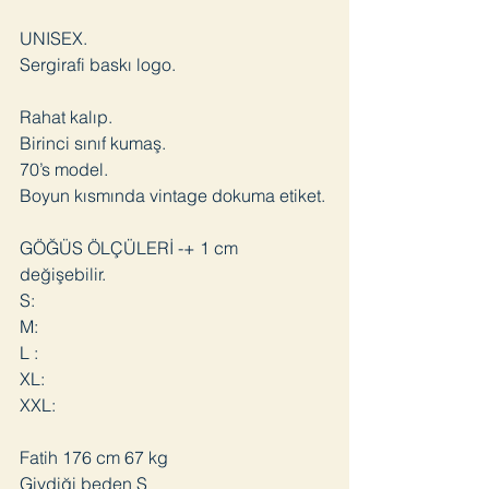
UNISEX.
Sergirafi baskı logo.
Rahat kalıp.
Birinci sınıf kumaş.
70’s model.
Boyun kısmında vintage dokuma etiket.
GÖĞÜS ÖLÇÜLERİ -+ 1 cm
değişebilir.
S:
M:
L :
XL:
XXL:
Fatih 176 cm 67 kg
Giydiği beden S