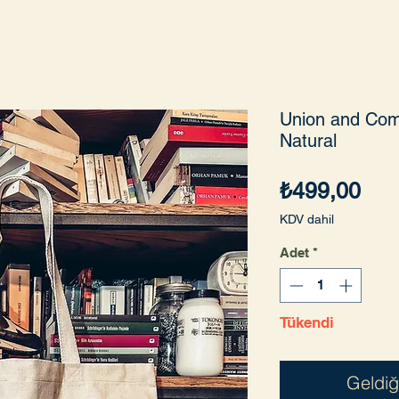
Union and Com
Natural
Fiya
₺499,00
KDV dahil
Adet
*
Tükendi
Geldiğ