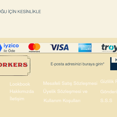
U İÇİN KESİNLİKLE
K
Gizlilik 
Mesafeli Satış Sözleşmesi
Lookbook
Hakkımızda
Üyelik Sözleşmesi ve
Gönderi
İletişim
Kullanım Koşulları
S.S.S
©2021-22 Union and Company