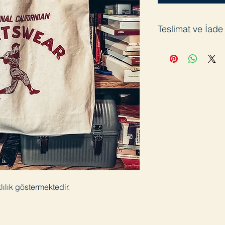
Teslimat ve İade
Satın aldığınız ürün
veriyoruz. Pandemi s
Ürünü kullanmadığını
iade edebilirsiniz. İ
bizimle iletişime ge
takdirde iade kargol
lılık göstermektedir.