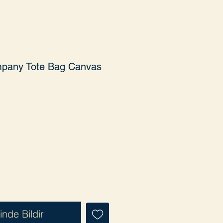
pany Tote Bag Canvas
t
inde Bildir