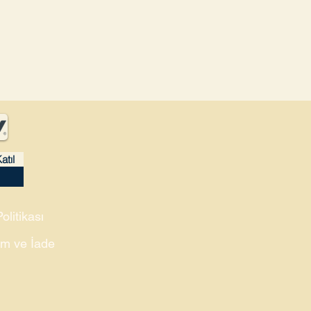
atıl
Politikası
m ve İade